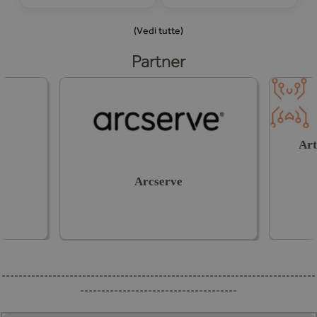
fatture ricevute
(Vedi tutte)
Partner
Art
Arcserve
--------------------------------------------------------------------------
-------------------------------------